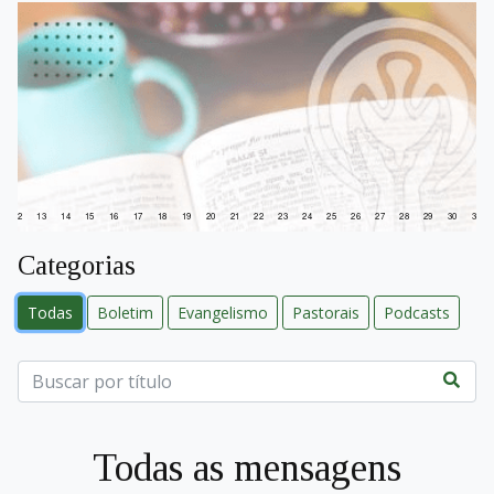
12
13
14
15
16
17
18
19
20
21
22
23
24
25
26
27
28
29
30
31
Categorias
Todas
Boletim
Evangelismo
Pastorais
Podcasts
Todas as mensagens