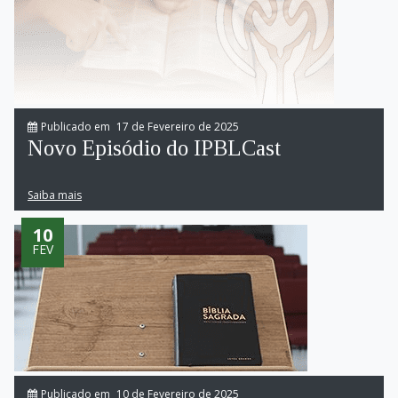
Publicado em
17 de Fevereiro de 2025
Novo Episódio do IPBLCast
Saiba mais
10
FEV
Publicado em
10 de Fevereiro de 2025