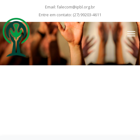
Email:
falecom@ipbl.org.br
Entre em contato:
(27) 99203-4611
Últimas
mensagens