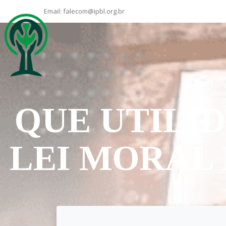
Email:
falecom@ipbl.org.br
QUE UTILI
LEI MORAL