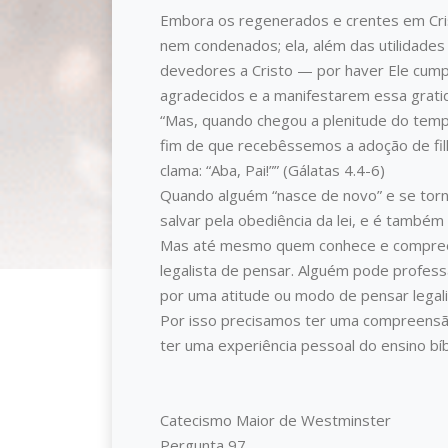
Embora os regenerados e crentes em Crist
nem condenados; ela, além das utilidades 
devedores a Cristo — por haver Ele cumpr
agradecidos e a manifestarem essa gratid
“Mas, quando chegou a plenitude do tempo,
fim de que recebêssemos a adoção de filho
clama: “Aba, Pai!”” (Gálatas 4.4-6)
Quando alguém “nasce de novo” e se torna
salvar pela obediência da lei, e é també
Mas até mesmo quem conhece e compreend
legalista de pensar. Alguém pode profess
por uma atitude ou modo de pensar legalist
Por isso precisamos ter uma compreensã
ter uma experiência pessoal do ensino bíbl
Catecismo Maior de Westminster
Pergunta 97