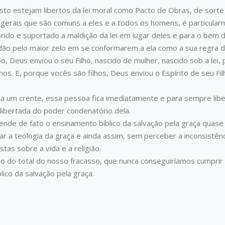
o estejam libertos da lei moral como Pacto de Obras, de sorte qu
gerais que são comuns a eles e a todos os homens, é particularm
ido e suportado a maldição da lei em lugar deles e para o bem
ão pelo maior zelo em se conformarem a ela como a sua regra de
 Deus enviou o seu Filho, nascido de mulher, nascido sob a lei, 
s. E, porque vocês são filhos, Deus enviou o Espírito de seu Fil
 um crente, essa pessoa fica imediatamente e para sempre liberta
m libertada do poder condenatório dela.
e de fato o ensinamento bíblico da salvação pela graça qua
ar a teologia da graça e ainda assim, sem perceber a inconsistê
as sobre a vida e a religião.
o do total do nosso fracasso, que nunca conseguiríamos cumpri
ico da salvação pela graça.