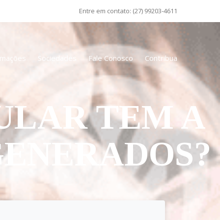
Entre em contato:
(27) 99203-4611
amações
Sociedades
Fale Conosco
Contribua
ULAR TEM A
GENERADOS?