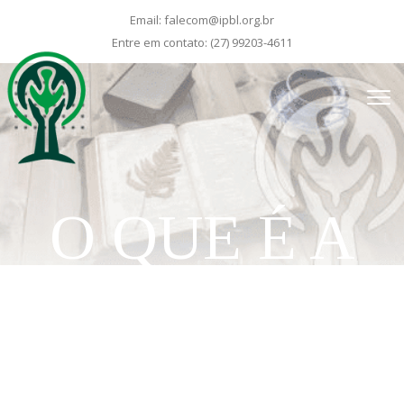
Email:
falecom@ipbl.org.br
Entre em contato:
(27) 99203-4611
O QUE É A
COMUNHÃO
EM GLÓRIA