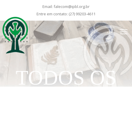
Email:
falecom@ipbl.org.br
Entre em contato:
(27) 99203-4611
TODOS OS
CRENTES
VERDADEIR