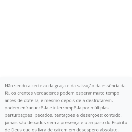
ESTADO DE
GRAÇA?
E DE QUE SERÃO SALVOS?
Publicado em 24/11/2023
Não sendo a certeza da graça e da salvação da essência da
fé, os crentes verdadeiros podem esperar muito tempo
antes de obtê-la; e mesmo depois de a desfrutarem,
podem enfraquecê-la e interrompê-la por múltiplas
perturbações, pecados, tentações e deserções; contudo,
jamais são deixados sem a presença e o amparo do Espírito
de Deus que os livra de caírem em desespero absoluto,