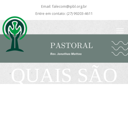
Email:
falecom@ipbl.org.br
Entre em contato:
(27) 99203-4611
QUAIS SÃO
OS
PECADOS