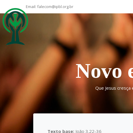
Email:
falecom@ipbl.org.br
Novo 
Que Jesus cresça e
Texto base:
João 3.22-36