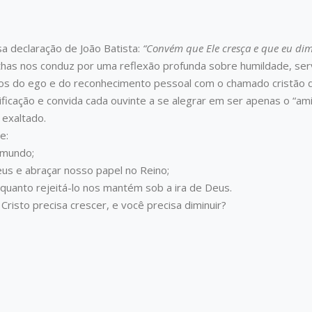
 declaração de João Batista:
“Convém que Ele cresça e que eu di
nathas nos conduz por uma reflexão profunda sobre humildade, serv
s do ego e do reconhecimento pessoal com o chamado cristão de 
icação e convida cada ouvinte a se alegrar em ser apenas o “am
 exaltado.
e:
 mundo;
s e abraçar nosso papel no Reino;
nquanto rejeitá-lo nos mantém sob a ira de Deus.
risto precisa crescer, e você precisa diminuir?