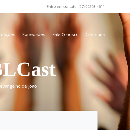
Entre em contato:
(27) 99203-4611
amações
Sociedades
Fale Conosco
Contribua
BLCast
o evangelho de João