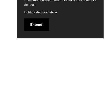
de uso.
Política de privacidade
Entendi
Email
falecom@ipbl.org.br